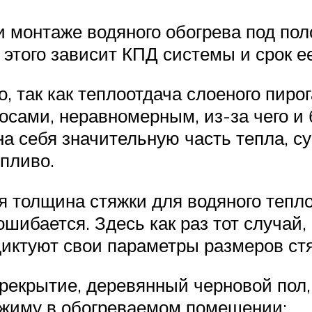
и монтаже водяного обогрева под пол
 этого зависит КПД системы и срок 
, так как теплоотдача слоеного пиро
лосами, неравномерным, из-за чего и 
на себя значительную часть тепла, с
пливо.
я толщина стяжки для водяного тепло
шибается. Здесь как раз тот случай, 
ктуют свои параметры размеров стя
ерекрытие, деревянный черновой пол,
ежиму в обогреваемом помещении;