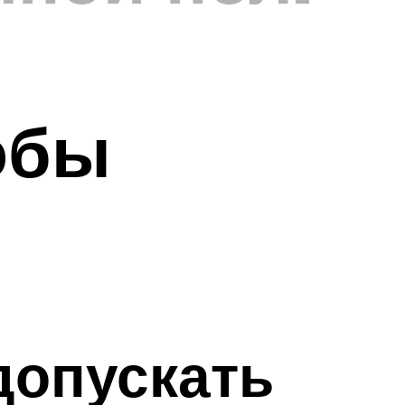
обы
допускать