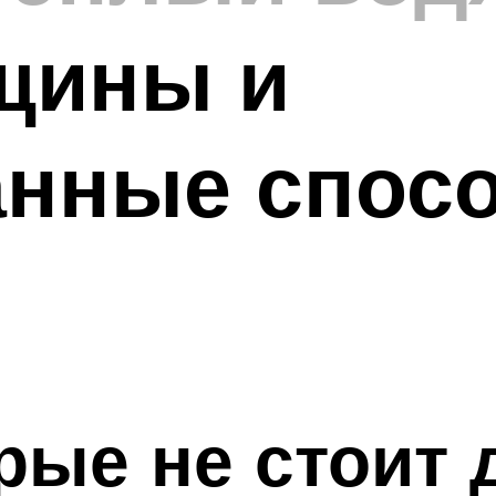
щины и
анные спос
рые не стоит 