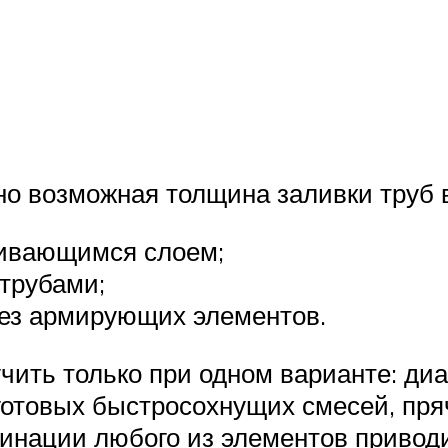
о возможная толщина заливки труб в
нивающимся слоем;
трубами;
без армирующих элементов.
чить только при одном варианте: диа
готовых быстросохнущих смесей, пр
бинации любого из элементов привод