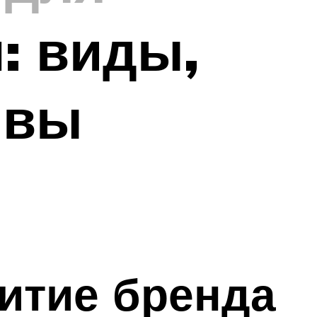
: виды,
ывы
итие бренда