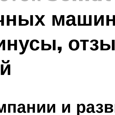
чных машин
инусы, отз
ей
пании и разв