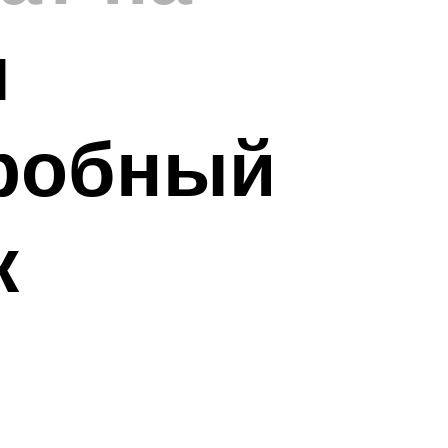
ы
дробный
ж