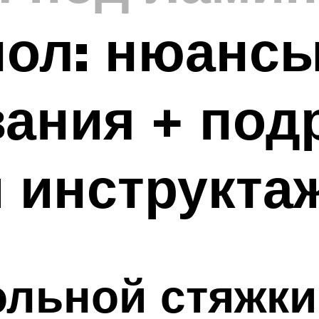
пол: нюанс
вания + по
 инструкта
ольной стяжки