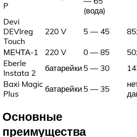
— 65
P
(вода)
Devi
DEVIreg
220 V
5 — 45
85
Touch
МЕЧТА-1
220 V
0 — 85
50
Eberle
батарейки
5 — 30
14
Instata 2
Baxi Magic
не
батарейки
5 — 35
Plus
да
Основные
преимущества