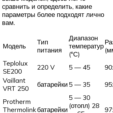
сравнить и определить, какие
параметры более подходят лично
вам.
Диапазон
Тип
Ра
Модель
температур
питания
(м
(°С)
Teplolux
220 V
5 — 45
90
SE200
Vaillant
батарейки
5 — 35
95
VRT 250
5 — 30
Protherm
(отопл) 28
Thermolink
батарейки
97