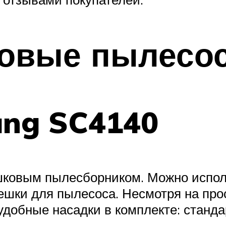
овые пылесо
ung SC4140
шковым пылесборником. Можно испол
шки для пылесоса. Несмотря на прос
удобные насадки в комплекте: станд