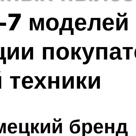
-7 моделей
ции покупа
 техники
емецкий бренд