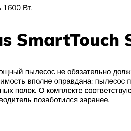
 1600 Вт.
as SmartTouch S
 мощный пылесос не обязательно дол
мость вполне оправдана: пылесос по
жных полок. О комплекте соответству
водитель позаботился заранее.