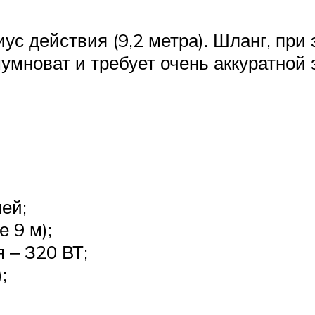
с действия (9,2 метра). Шланг, при 
шумноват и требует очень аккуратно
ей;
 9 м);
 ‒ З20 ВТ;
;