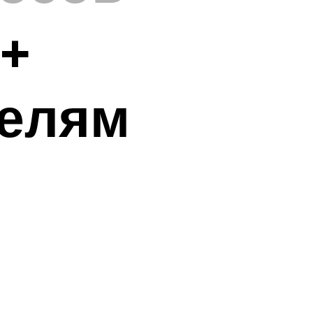
 +
телям