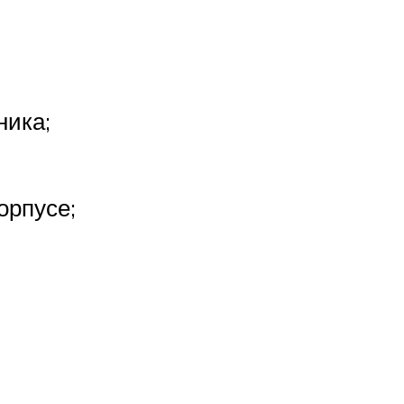
ника;
орпусе;