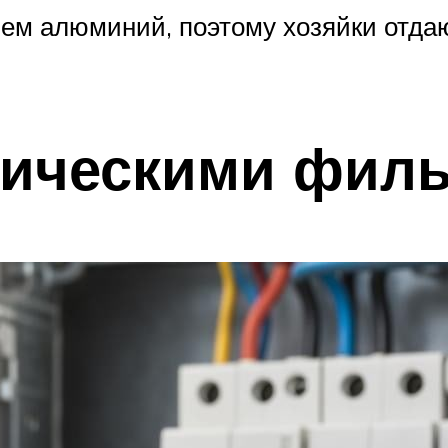
чем алюминий, поэтому хозяйки отда
лическими фил