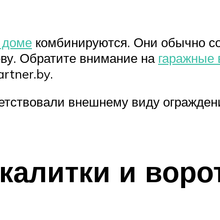
м доме
комбинируются. Они обычно сос
ову. Обратите внимание на
гаражные 
rtner.by.
ветствовали внешнему виду огражден
калитки и воро