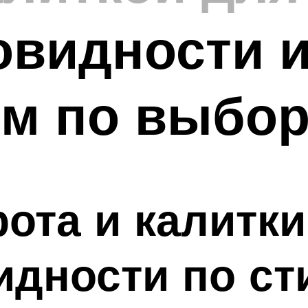
овидности 
ям по выбо
ота и калитки
идности по с