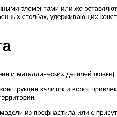
нными элементами или же оставляют
венных столбах, удерживающих конс
та
ева и металлических деталей (ковки)
онструкции калиток и ворот привлек
территории
одели из профнастила или с присут