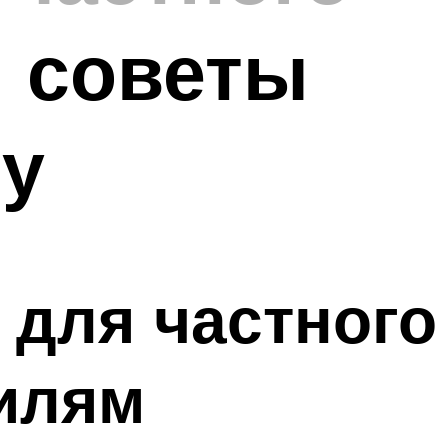
и советы
ру
 для частного
тилям