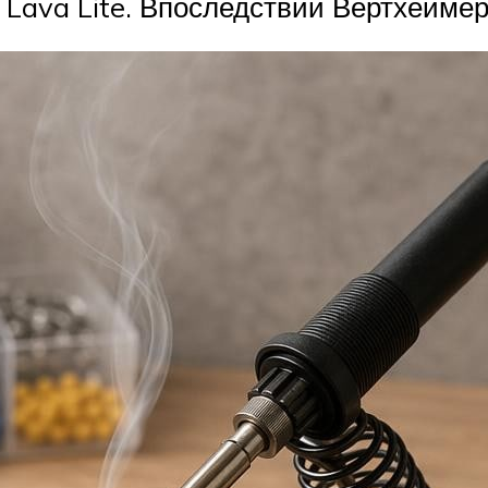
 Lava Lite. Впоследствии Вертхеймер