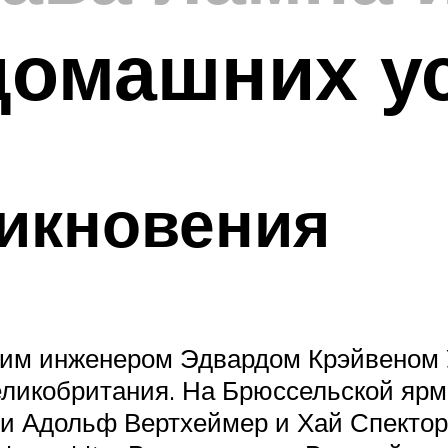
домашних у
икновения
им инженером Эдвардом Крэйвеном У
Великобритания. На Брюссельской ярм
и Адольф Вертхеймер и Хай Спектор