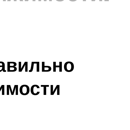
равильно
имости