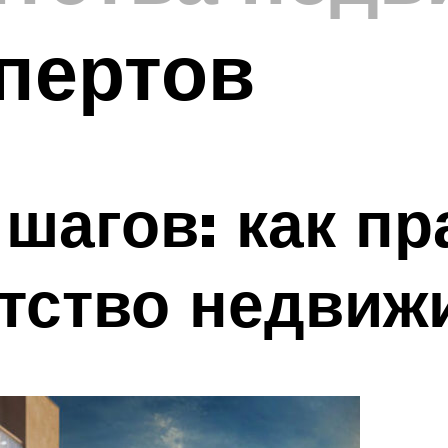
пертов
шагов: как п
тство недвиж