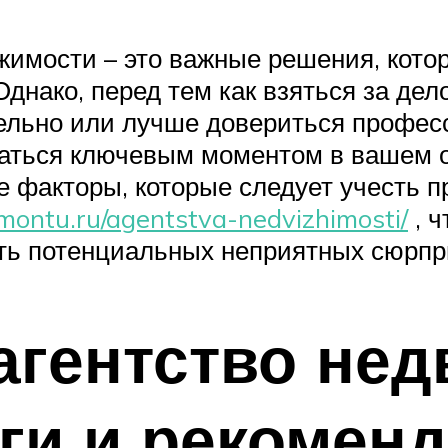
жимости – это важные решения, кото
днако, перед тем как взяться за дел
ельно или лучше довериться профес
заться ключевым моментом в вашем о
е факторы, которые следует учесть 
montu.ru/agentstva-nedvizhimosti/
, 
ать потенциальных неприятных сюрпр
агентство нед
ги и рекомен