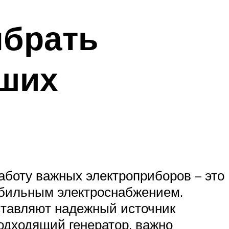
ыбрать
аших
аботу важных электроприборов – это
табильным электроснабжением.
ставляют надежный источник
подходящий генератор, важно