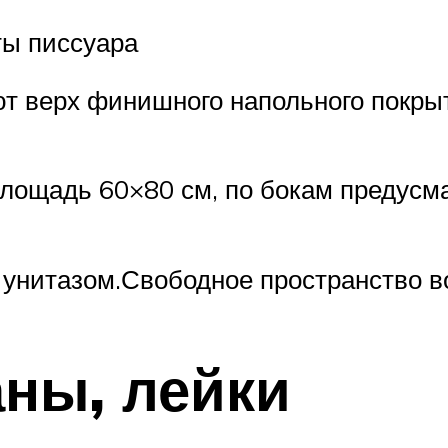
ты писсуара
ют верх финишного напольного покры
площадь 60×80 см, по бокам предусм
унитазом.Свободное пространство во
аны, лейки