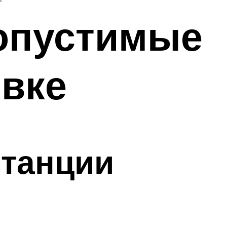
допустимые
овке
станции