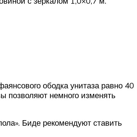
овиной с зеркалом 1,0×0,7 м.
фаянсового ободка унитаза равно 40
зы позволяют немного изменять
пола». Биде рекомендуют ставить