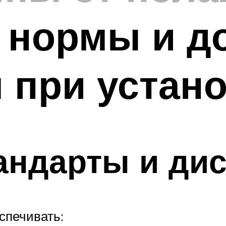
, нормы и 
 при устан
андарты и ди
спечивать: