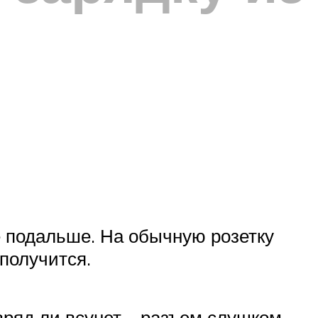
е подальше. На обычную розетку
 получится.
вряд ли всунет – разъем слушком