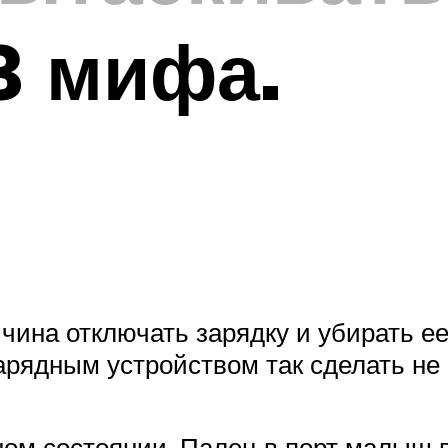
3 мифа.
чина отключать зарядку и убирать е
зарядным устройством так сделать не
ном состоянии. Палец в порт малыш 