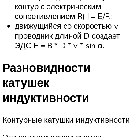
контур с электрическим
сопротивлением R) I = E/R;
движущийся со скоростью v
проводник длиной D создает
ЭДС E = В * D * v * sin α.
Разновидности
катушек
индуктивности
Контурные катушки индуктивности