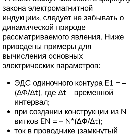
закона электромагнитной
индукции», следует не забывать о
динамической природе
рассматриваемого явления. Ниже
приведены примеры для
вычисления основных
электрических параметров:
ЭДС одиночного контура E1 = –
(ΔФ/Δt), где Δt – временной
интервал;
при создании конструкции из N
витков EN = – N*(ΔФ/Δt);
ток в проводнике (замкнутый