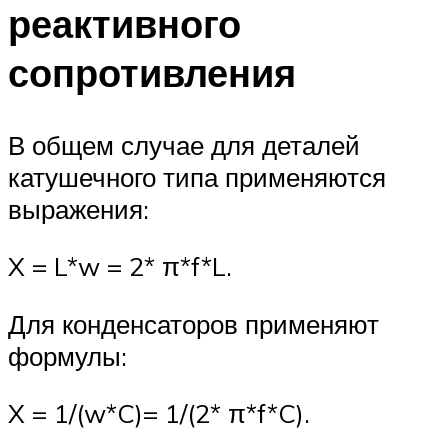
реактивного
сопротивления
В общем случае для деталей
катушечного типа применяются
выражения:
X = L*w = 2* π*f*L.
Для конденсаторов применяют
формулы:
X = 1/(w*C)= 1/(2* π*f*C).