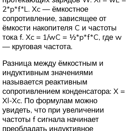
2*p*f*L. Xc — ёмкостное
сопротивление, зависящее от
ёмкости накопителя C и частоты
тока f. Xc = 1/wC = ½*p*f*C, где w
— круговая частота.
Разница между ёмкостным и
индуктивным значениями
называется реактивным
сопротивлением конденсатора: X =
Xl-Xc. По формулам можно
увидеть, что при увеличении
частоты f сигнала начинает
преобладать индуктивное