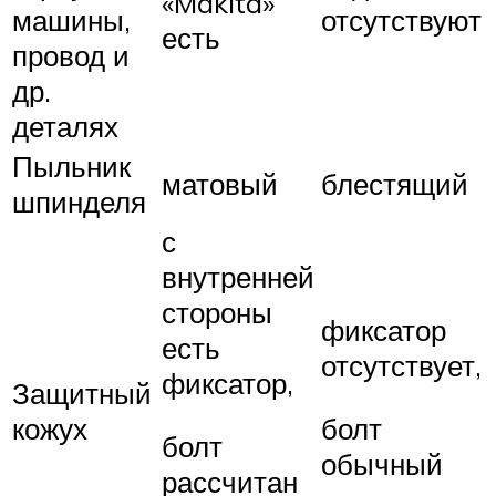
«Makita»
машины,
отсутствуют
есть
провод и
др.
деталях
Пыльник
матовый
блестящий
шпинделя
с
внутренней
стороны
фиксатор
есть
отсутствует,
фиксатор,
Защитный
кожух
болт
болт
обычный
рассчитан