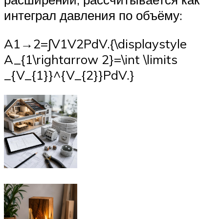
интеграл давления по объёму:
A1→2=∫V1V2PdV.{\displaystyle
A_{1\rightarrow 2}=\int \limits
_{V_{1}}^{V_{2}}PdV.}