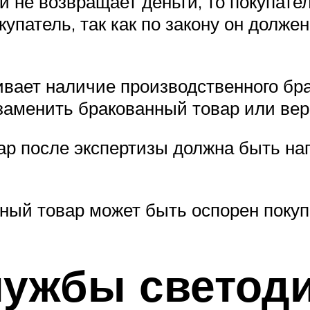
и не возвращает деньги, то покупате
упатель, так как по закону он должен
ивает наличие производственного бр
заменить бракованный товар или верн
ар после экспертизы должна быть нап
ный товар может быть оспорен покуп
службы светод