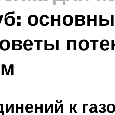
уб: основны
советы пот
ям
динений к газ