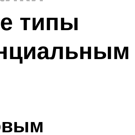
е типы
енциальным
овым