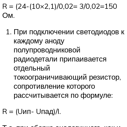
R = (24-(10×2,1)/0,02= 3/0,02=150
Ом.
При подключении светодиодов к
каждому аноду
полупроводниковой
радиодетали припаивается
отдельный
токоограничивающий резистор,
сопротивление которого
рассчитывается по формуле:
R = (Uип- Uпад)/I.