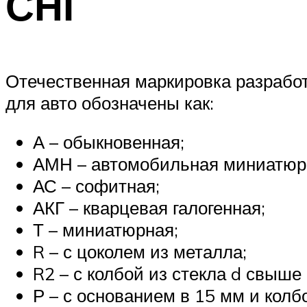
СНГ
Отечественная маркировка разработ
для авто обозначены как:
А – обыкновенная;
АМН – автомобильная миниатюр
АС – софитная;
АКГ – кварцевая галогенная;
Т – миниатюрная;
R – с цоколем из металла;
R2 – с колбой из стекла d свыше
Р – с основанием в 15 мм и колб