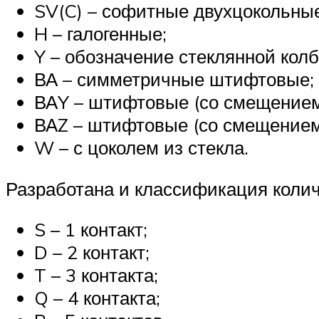
SV(C) – софитные двухцокольные
H – галогенные;
Y – обозначение стеклянной колб
ВА – симметричные штифтовые;
ВАY – штифтовые (со смещением
ВАZ – штифтовые (со смещением 
W – с цоколем из стекла.
Разработана и классификация колич
S – 1 контакт;
D – 2 контакт;
T – 3 контакта;
Q – 4 контакта;