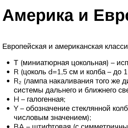
Америка и Евр
Европейская и американская класси
Т (миниатюрная цокольная) – исп
R (цоколь d=1,5 см и колба – до 
R₂ (лампа накаливания того же д
системы дальнего и ближнего све
H – галогенная;
Y – обозначение стеклянной колб
числовым значением);
BA – штифтовая (с симметричн