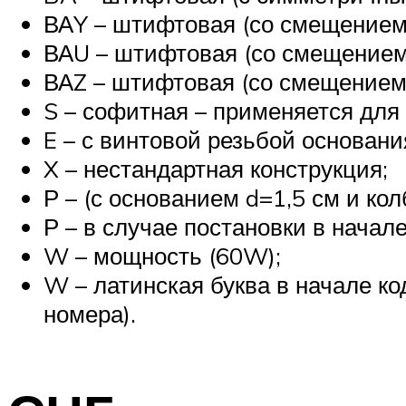
ВАY – штифтовая (со смещением 
ВАU – штифтовая (со смещением 
ВАZ – штифтовая (со смещением 
S – софитная – применяется для 
E – с винтовой резьбой основани
X – нестандартная конструкция;
Р – (с основанием d=1,5 см и кол
Р – в случае постановки в начал
W – мощность (60W);
W – латинская буква в начале ко
номера).