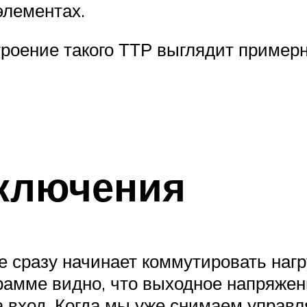
элементах.
роение такого ТТР выглядит примерно
включения
е сразу начинает коммутировать нагр
амме видно, что выходное напряжени
 вход. Когда мы уже снимаем управ