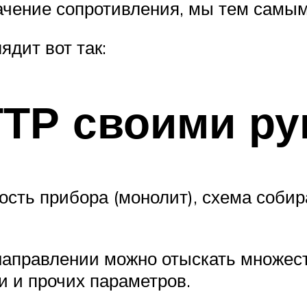
ачение сопротивления, мы тем самым
дит вот так:
ТТР своими ру
ть прибора (монолит), схема собира
аправлении можно отыскать множест
 и прочих параметров.