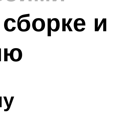
 сборке и
ию
пу