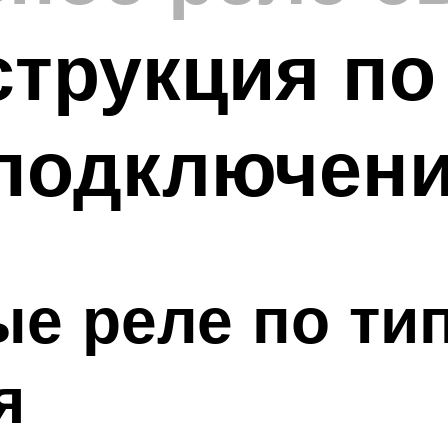
струкция по
 подключен
е реле по ти
я