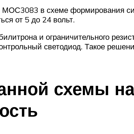
ы МОС3083 в схеме формирования си
ся от 5 до 24 вольт.
абилитрона и ограничительного рези
контрольный светодиод. Такое решен
анной схемы н
ость