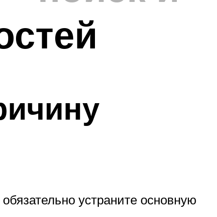
остей
ричину
ы обязательно устраните основную