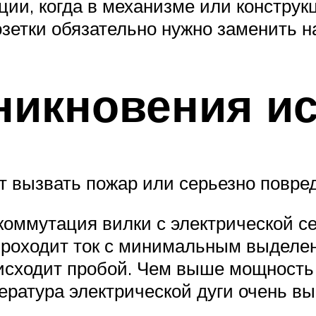
ии, когда в механизме или конструк
зетки обязательно нужно заменить н
икновения ис
т вызвать пожар или серьезно повре
коммутация вилки с электрической с
роходит ток с минимальным выделен
оисходит пробой. Чем выше мощность
ература электрической дуги очень в