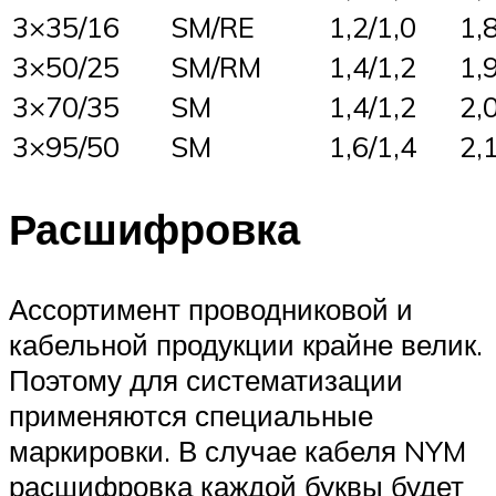
3×35/16
SM/RE
1,2/1,0
1,
3×50/25
SM/RM
1,4/1,2
1,
3×70/35
SM
1,4/1,2
2,
3×95/50
SM
1,6/1,4
2,
Расшифровка
Ассортимент проводниковой и
кабельной продукции крайне велик.
Поэтому для систематизации
применяются специальные
маркировки. В случае кабеля NYM
расшифровка каждой буквы будет