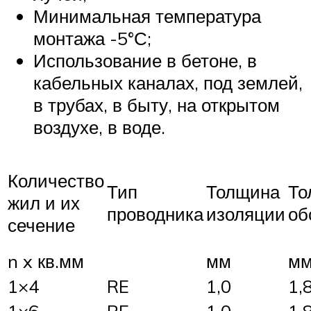
Минимальная температура
монтажа -5°С;
Использование в бетоне, в
кабельных каналах, под землей,
в трубах, в быту, на открытом
воздухе, в воде.
Количество
Тип
Толщина
То
жил и их
проводника
изоляции
об
сечение
n x кв.мм
мм
м
1×4
RE
1,0
1,
1×6
RE
1,0
1,