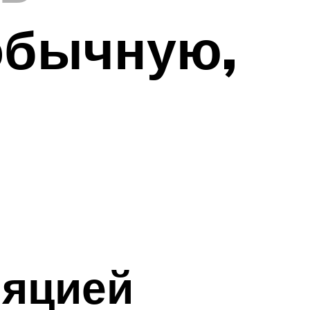
обычную,
ляцией