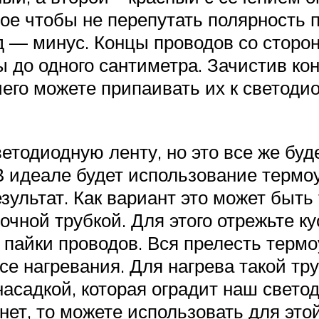
ное чтобы не перепутать полярность 
д — минус. Концы проводов со сторо
ы до одного сантиметра. Зачистив кон
го можете припаивать их к светодио
етодиодную ленту, но это все же буд
В идеале будет использование термоу
езультат. Как вариант это может быть
чной трубкой. Для этого отрежьте ку
 пайки проводов. Вся прелесть терм
ссе нагревания. Для нагрева такой т
садкой, которая оградит наш светоди
нет, то можете использовать для этой