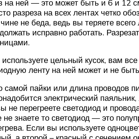
 на ней — это может быть и 6 и 12 с
сто разреза на всех лентах четко об
чине не беда, ведь вы теряете всего 
одолжать исправно работать. Разрез
ницами.
 используете цельный кусок, вам вс
диодную ленту на ней может и не быт
во самой пайки или длина проводов п
онадобится электрический паяльник,
ы не перегреете светодиод и провода
 не знаете то светодиод — это полу
грева. Если вы используете одноцве
ный, а второй – красный с сечением о