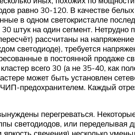
сколько иных, похожих по мощности 
диодов равно 30-120. В качестве бел
ённые в одном светокристалле послед
30 штук на один сегмент. Нетрудно 
пересчёт) рассчитаны на напряжение
ждом светодиоде), требуется напряже
ересованные в постоянной продаже с
ластер всего 30 (а не 35-40, как по
астере может быть установлен сетев
ЧИП-предохранителем. Каждый отрез
 вынуждены перегреваться. Некотор
ппы светодиодов, или переделывая д
и яркость свечения) несколько умень