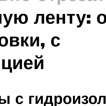
ую ленту: 
овки, с
яцией
ы с гидроизо