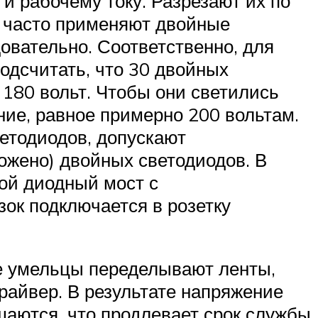
и рабочему току. Разрезают их по
ых часто применяют двойные
овательно. Соответственно, для
подсчитать, что 30 двойных
 180 вольт. Чтобы они светились
ние, равное примерно 200 вольтам.
ветодиодов, допускают
ложено) двойных светодиодов. В
ой диодный мост с
ок подключается в розетку
ые умельцы переделывают ленты,
райвер. В результате напряжение
шаются, что продлевает срок службы