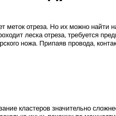
т меток отреза. Но их можно найти н
проходит леска отреза, требуется пре
ского ножа. Припаяв провода, конта
езание кластеров значительно сложне