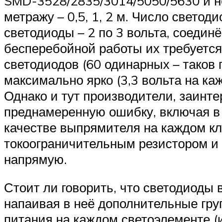
SMD-3528/2835/3014/5050/5630 и не
метражу – 0,5, 1, 2 м. Число свето
светодиоды – 2 по 3 вольта, соедин
бесперебойной работы их требуется 
светодиодов (60 одинарных – таков 
максимально ярко (3,3 вольта на ка
Однако и тут производители, заинт
преднамеренную ошибку, включая в к
качестве выпрямителя на каждом кл
токоограничительным резистором и 
напрямую.
Стоит ли говорить, что светодиоды
напаивая в неё дополнительные гру
питания на каждом светоэлементе (