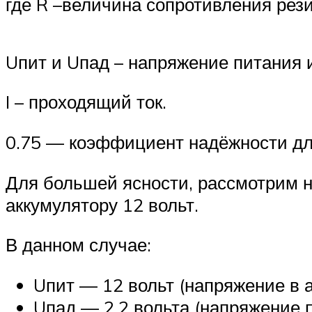
где R –величина сопротивления рези
Uпит и Uпад – напряжение питания 
I – проходящий ток.
0.75 — коэффициент надёжности дл
Для большей ясности, рассмотрим 
аккумулятору 12 вольт.
В данном случае:
Uпит — 12 вольт (напряжение в а
Uпад — 2,2 вольта (напряжение 