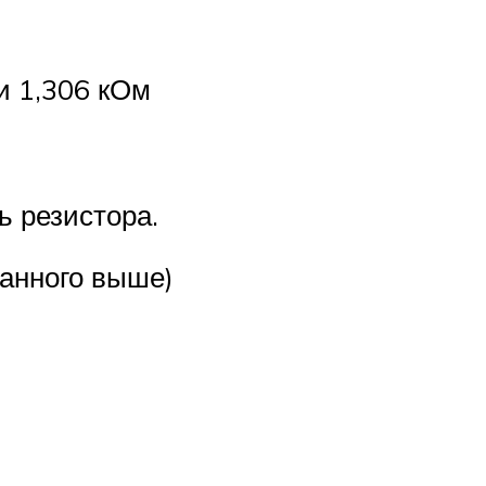
и 1,306 кОм
 резистора.
занного выше)