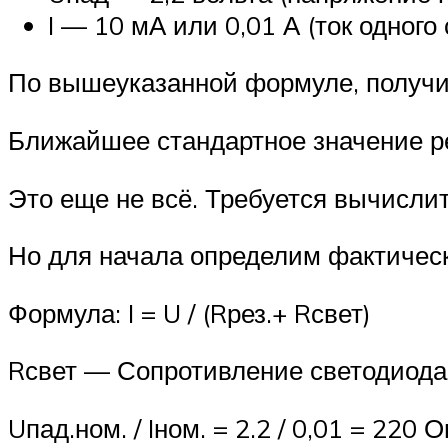
I — 10 мА или 0,01 А (ток одного
По вышеуказанной формуле, получим
Ближайшее стандартное значение р
Это еще не всё. Требуется вычисл
Но для начала определим фактически
Формула: I = U / (Rрез.+ Rсвет)
Rсвет — Сопротивление светодиода
Uпад.ном. / Iном. = 2.2 / 0,01 = 220 О