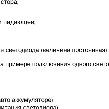
стора;
и падающее;
я светодиода (величина постоянная)
на примере подключения одного свет
вто аккумуляторе)
питания светодиода)