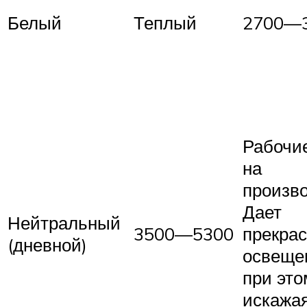
Белый
Теплый
2700—
Рабочи
на
произво
Дает
Нейтральный
3500—5300
прекра
(дневной)
освеще
при это
искажая