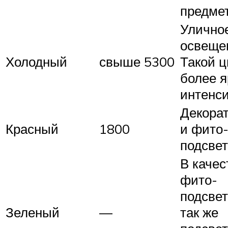
предме
Улично
освеще
Холодный
свыше 5300
Такой ц
более я
интенс
Декора
Красный
1800
и фито
подсвет
В качес
фито-
подсвет
Зеленый
—
так же