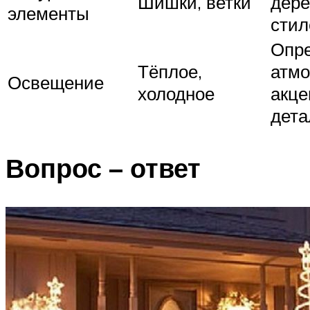
Шишки, ветки
дере
элементы
стил
Опр
Тёплое,
атмо
Освещение
холодное
акце
дета
Вопрос – ответ