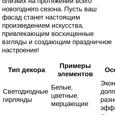
близких на протяжении всего
новогоднего сезона. Пусть ваш
фасад станет настоящим
произведением искусства,
привлекающим восхищенные
взгляды и создающим праздничное
настроение!
Примеры
Тип декора
Ос
элементов
Эко
Белые,
Светодиодные
долг
цветные,
гирлянды
разн
мерцающие
эфф