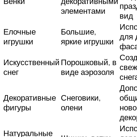
Венки
декоративными
пра
элементами
вид
Испо
Елочные
Большие,
для 
игрушки
яркие игрушки
фас
Созд
Искусственный
Порошковый, в
све
снег
виде аэрозоля
снег
Доп
Декоративные
Снеговики,
общ
фигуры
олени
ново
деко
Испо
Натуральные