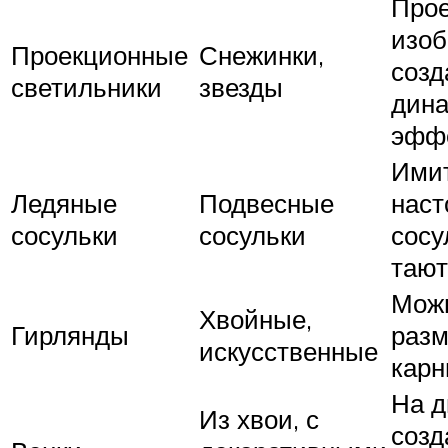
Про
изоб
Проекционные
Снежинки,
созд
светильники
звезды
дин
эфф
Ими
Ледяные
Подвесные
нас
сосульки
сосульки
сосу
тают
Мож
Хвойные,
Гирлянды
разм
искусственные
карн
На д
Из хвои, с
созд