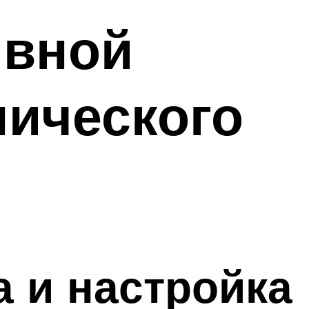
ывной
нического
 и настройка