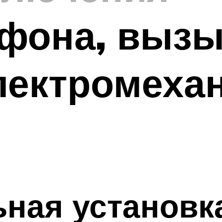
фона, выз
лектромеха
ная установка