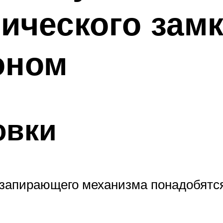
ического замк
оном
овки
 запирающего механизма понадобятся