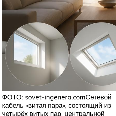
ФОТО: sovet-ingenera.comСетевой
кабель «витая пара», состоящий из
четырёх витых пар, центральной