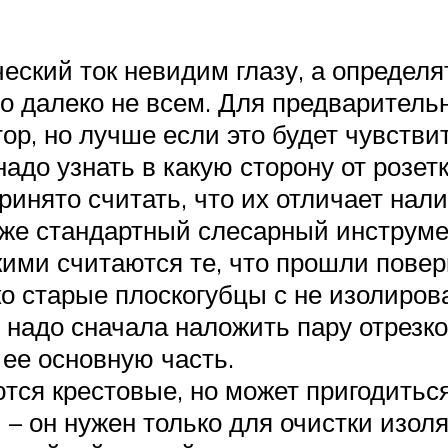
ский ток невидим глазу, а определят
но далеко не всем. Для предваритель
ор, но лучше если это будет чувств
адо узнать в какую сторону от розет
инято считать, что их отличает нали
же стандартный слесарный инструмент
ими считаются те, что прошли поверку
ко старые плоскогубцы с не изолиров
м надо сначала наложить пару отрезк
 ее основную часть.
ются крестовые, но может пригодитьс
– он нужен только для очистки изоля