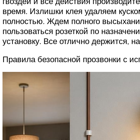
гвоздей и все действия производите
время. Излишки клея удаляем куско
полностью. Ждем полного высыхания
пользоваться розеткой по назначен
установку. Все отлично держится, н
Правила безопасной прозвонки с и