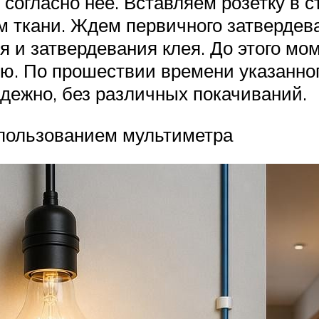
 согласно нее. Вставляем розетку в 
м ткани. Ждем первичного затвердева
 и затвердевания клея. До этого мо
ию. По прошествии времени указанног
адежно, без различных покачиваний.
спользованием мультиметра