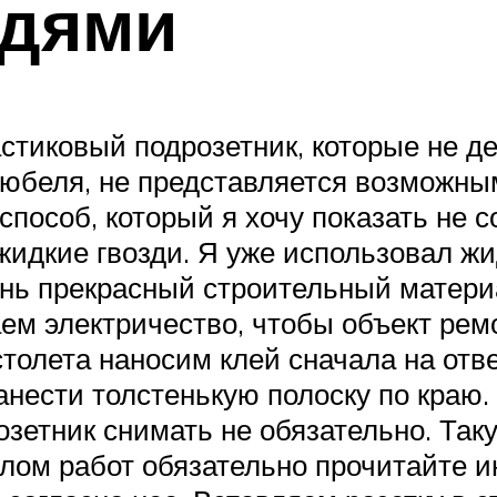
здями
стиковый подрозетник, которые не де
дюбеля, не представляется возможны
способ, который я хочу показать не 
идкие гвозди. Я уже использовал жид
чень прекрасный строительный матер
м электричество, чтобы объект ремо
олета наносим клей сначала на отвер
нанести толстенькую полоску по краю
озетник снимать не обязательно. Так
чалом работ обязательно прочитайте