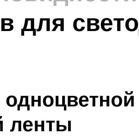
в для свет
 одноцветной
й ленты