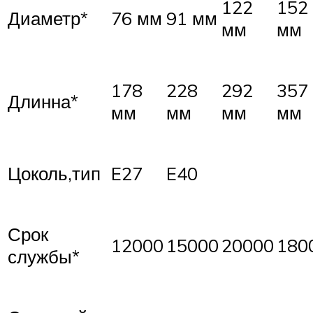
122
152
Диаметр*
76 мм
91 мм
мм
мм
178
228
292
357
Длинна*
мм
мм
мм
мм
Цоколь,тип
E27
E40
Срок
12000
15000
20000
180
службы*