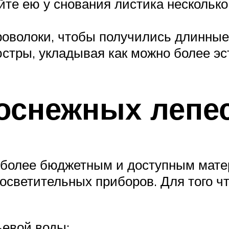
йте ею у снования листика нескольк
проволоки, чтобы получились длинны
юстры, укладывая как можно более эс
оснежных лепе
более бюджетным и доступным матер
светительных приборов. Для того чт
ьевой воды;