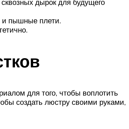
о сквозных дырок для будущего
е и пышные плети.
тетично.
стков
иалом для того, чтобы воплотить
обы создать люстру своими руками,