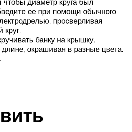
и чтобы диаметр круга был
бведите ее при помощи обычного
 электродрелью, просверливая
 круг.
кручивать банку на крышку.
й длине, окрашивая в разные цвета.
.
овить