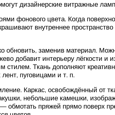
омогут дизайнерские витражные ламп
ями фонового цвета. Когда поверхно
крашивают внутреннее пространство 
о обновить, заменив материал. Можн
ево добавит интерьеру лёгкости и и
им стилем. Ткань дополняют креати
лент, пуговицами и т. п.
ение. Каркас, освобождённый от тк
акушки, небольшие камешки, изображе
 — обмотать пряжей прямо поверх пр
ся цветов.