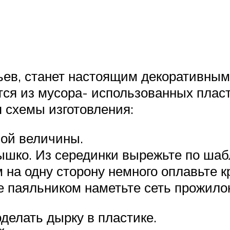
ьев, станет настоящим декоративны
тся из мусора- использованных плас
я схемы изготовления:
ной величины.
ышко. Из серединки вырежьте по шабл
 на одну сторону немного оплавьте к
е паяльником наметьте сеть прожило
делать дырку в пластике.