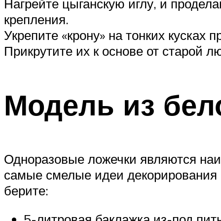
Нагрейте цыганскую иглу, и продела
крепления.
Укрепите «крону» на тонких кусках 
Прикрутите их к основе от старой л
Модель из бел
Одноразовые ложечки являются наи
самые смелые идеи декорирования о
берите:
5-литровая баклажка из-под пит