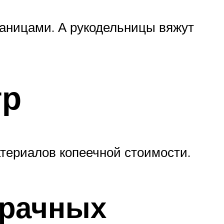
аницами. А рукодельницы вяжут
тр
атериалов копеечной стоимости.
зрачных