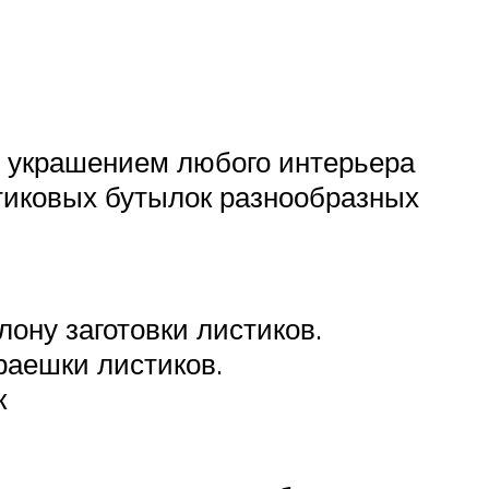
м украшением любого интерьера
тиковых бутылок разнообразных
ону заготовки листиков.
раешки листиков.
к