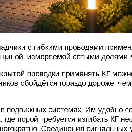
дчики с гибкими проводами применяю
лщиной, измеряемой сотыми долями 
крытой проводки применять КГ можно
ников обойдётся гораздо дороже, че
 в подвижных системах. Им удобно с
где порой требуется изгибать КГ нес
ногократно. Соединения сигнальных у