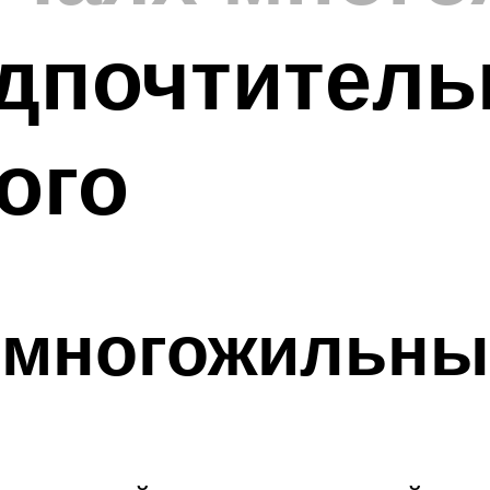
дпочтитель
ого
 многожильны