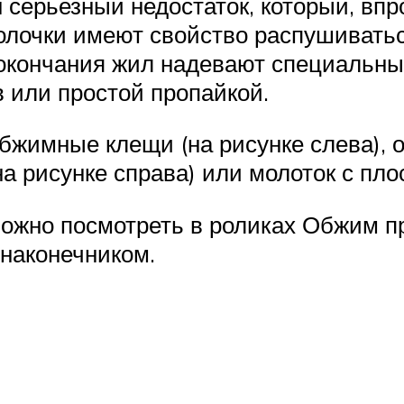
серьезный недостаток, который, впро
олочки имеют свойство распушиватьс
а окончания жил надевают специальн
 или простой пропайкой.
бжимные клещи (на рисунке слева), 
на рисунке справа) или молоток с пло
ожно посмотреть в роликах Обжим п
наконечником.