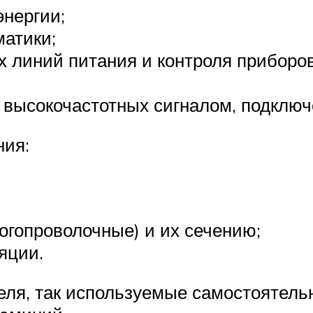
энергии;
атики;
х линий питания и контроля приборов
высокочастотных сигналом, подключе
ния:
огопроволочные) и их сечению;
яции.
беля, так используемые самостоятел