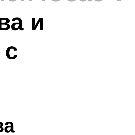
ва и
 с
ва