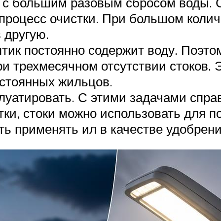
 с большим разовым сбросом воды. С
процесс очистки. При большом колич
 другую.
птик постоянно содержит воду. Поэт
и трехмесячном отсутствии стоков. 
остоянных жильцов.
плуатировать. С этими задачами спр
тки, стоки можно использовать для п
ть применять ил в качестве удобрени