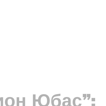
ион Юбас”: