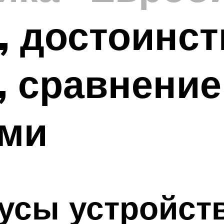
, достоинст
, сравнение
ами
усы устройст