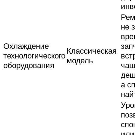
инв
Рем
не 
вре
Охлаждение
зап
Классическая
технологического
вст
модель
оборудования
чащ
деш
а с
най
Уро
поз
спо
или