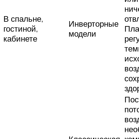
нич
В спальне,
отв
Инверторные
гостиной,
Пла
модели
кабинете
рег
тем
исх
воз
сох
здо
Пос
пот
воз
нео