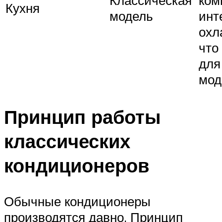
Классическая
ком
Кухня
модель
инт
охл
что
для 
мод
Принцип работы
классических
кондиционеров
Обычные кондиционеры
производятся давно. Принцип