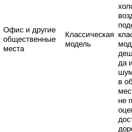
хол
воз
под
Офис и другие
Классическая
кла
общественные
модель
мод
места
деш
да 
шу
в о
мес
не 
оце
дос
дор