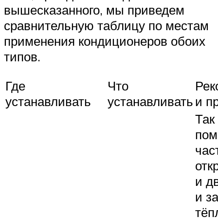
вышесказанного, мы приведем
сравнительную таблицу по местам
применения кондиционеров обоих
типов.
Где
Что
Рек
устанавливать
устанавливать
и п
Так 
пом
час
отк
и д
и з
тёп