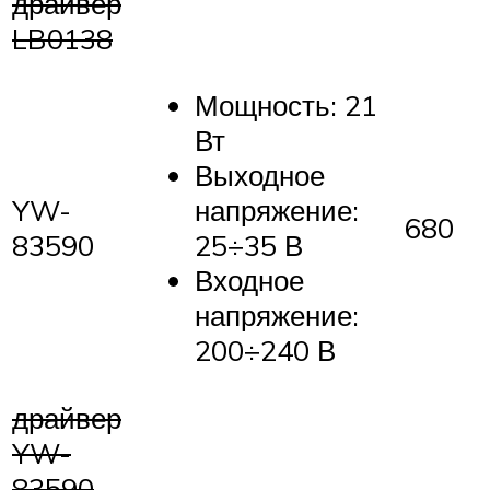
драйвер
LB0138
Мощность: 21
Вт
Выходное
YW-
напряжение:
680
83590
25÷35 В
Входное
напряжение:
200÷240 В
драйвер
YW-
83590