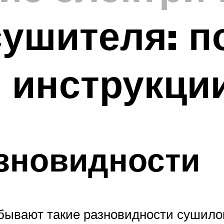
сушителя: 
 инструкци
зновидности
бывают такие разновидности сушило