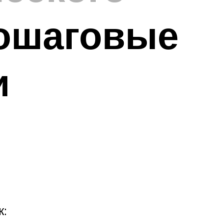
пошаговые
и
к: