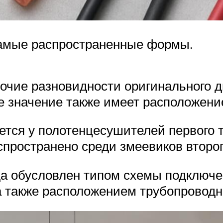
 самые распространенные формы.
прочие разновидности оригинального 
 значение также имеет расположение
ется у полотенцесушителей первого т
пространено среди змеевиков второг
а обусловлен типом схемы подключе
 а также расположением трубопровод