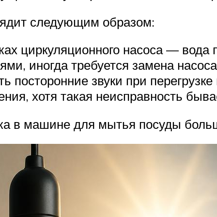
лядит следующим образом:
ах циркуляционного насоса — вода п
ми, иногда требуется замена насоса
ь посторонние звуки при перегрузке
ния, хотя такая неисправность быва
ука в машине для мытья посуды боль