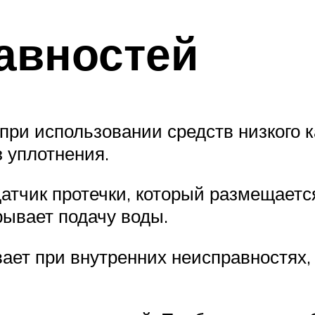
авностей
ри использовании средств низкого ка
з уплотнения.
датчик протечки, который размещаетс
рывает подачу воды.
ает при внутренних неисправностях