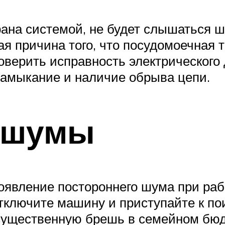
брана системой, не будет слышаться 
ая причина того, что посудомоечная т
оверить исправность электрическог
замыкание и наличие обрыва цепи.
 шумы
оявление постороннего шума при рабо
тключите машину и приступайте к по
существенную брешь в семейном бюд