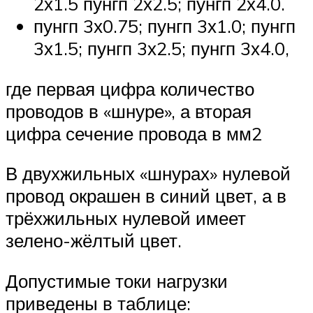
2х1.5 пунгп 2х2.5; пунгп 2х4.0.
пунгп 3х0.75; пунгп 3х1.0; пунгп
3х1.5; пунгп 3х2.5; пунгп 3х4.0,
где первая цифра количество
проводов в «шнуре», а вторая
цифра сечение провода в мм2
В двухжильных «шнурах» нулевой
провод окрашен в синий цвет, а в
трёхжильных нулевой имеет
зелено-жёлтый цвет.
Допустимые токи нагрузки
приведены в таблице: