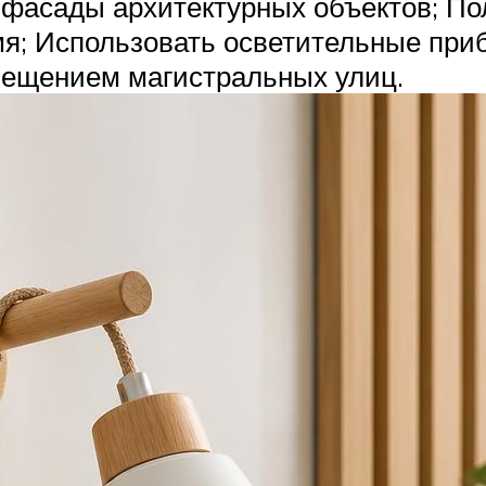
 фасады архитектурных объектов; По
я; Использовать осветительные приб
вещением магистральных улиц.