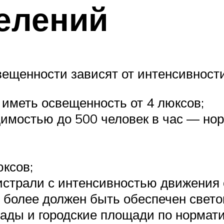
елений
вещенности зависят от интенсивност
иметь освещенность от 4 люксов;
димостью до 500 человек в час — но
юксов;
истрали с интенсивностью движения 
 более должен быть обеспечен светов
кады и городские площади по нормат