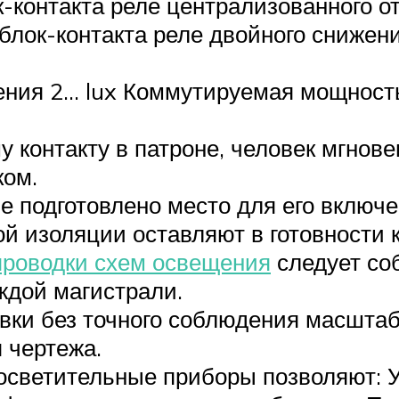
-контакта реле централизованного о
блок-контакта реле двойного снижен
ния 2… lux Коммутируемая мощность 
 контакту в патроне, человек мгнов
ком.
е подготовлено место для его включе
й изоляции оставляют в готовности к
проводки схем освещения
следует со
ждой магистрали.
вки без точного соблюдения масштаба
 чертежа.
светительные приборы позволяют: У