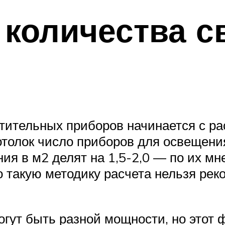
 количества с
ительных приборов начинается с ра
отолок число приборов для освещени
я в м2 делят на 1,5-2,0 — по их мн
о такую методику расчета нельзя ре
гут быть разной мощности, но этот ф