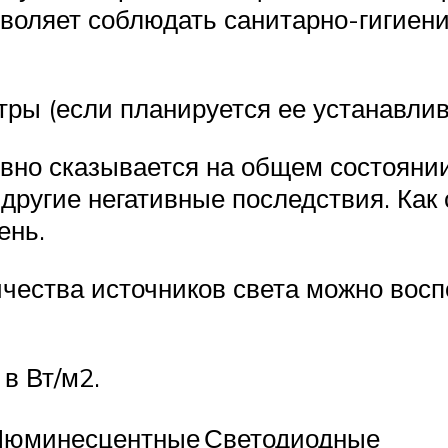
позволяет соблюдать санитарно-гигие
тры (если планируется ее устанавлив
ивно сказывается на общем состояни
другие негативные последствия. Как 
ень.
личества источников света можно вос
в Вт/м2.
Люминесцентные
Светодиодные