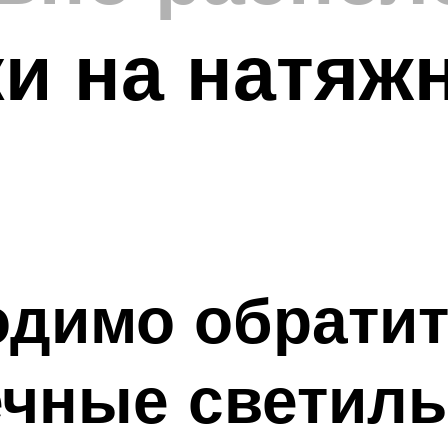
и на натяж
одимо обратит
ечные светиль