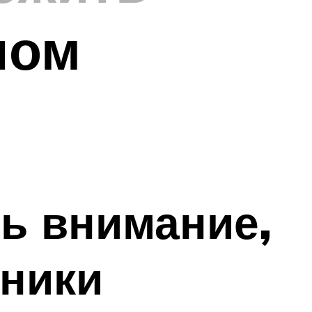
ном
ь внимание,
ники