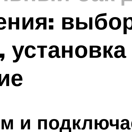
ния: выбор
, установка
ие
ем и подключ