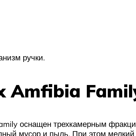
анизм ручки.
 Amfibia Famil
amily оснащен трехкамерным фракц
пный мусор и пыль. При этом мелки