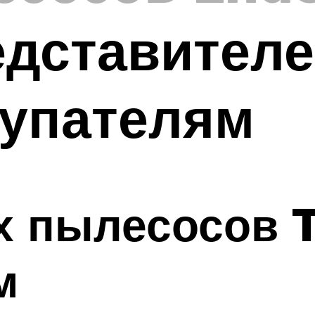
дставителе
купателям
х пылесосов 
м