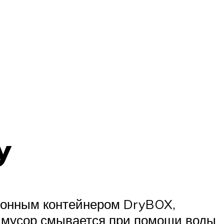
y
ионным контейнером DryBOX,
й мусор смывается при помощи воды