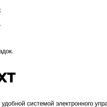
;
.
адок.
XT
добной системой электронного упр