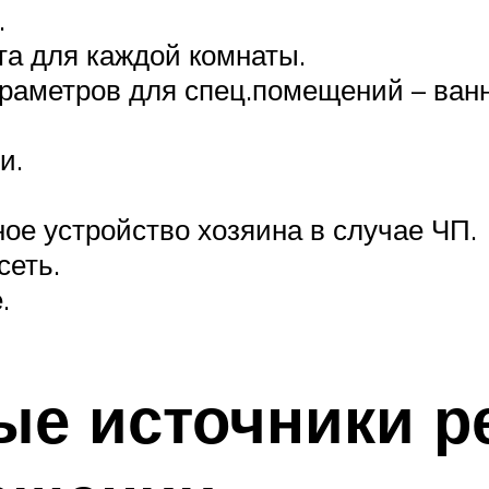
.
а для каждой комнаты.
аметров для спец.помещений – ванно
и.
е устройство хозяина в случае ЧП.
сеть.
.
е источники р