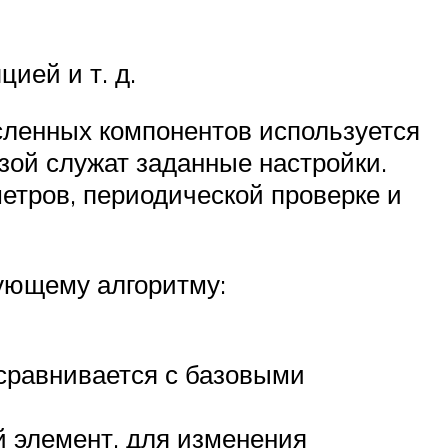
ией и т. д.
сленных компонентов используется
зой служат заданные настройки.
етров, периодической проверке и
дующему алгоритму:
сравнивается с базовыми
й элемент, для изменения