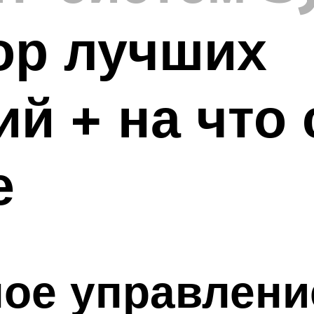
ор лучших
й + на что
е
ное управлен