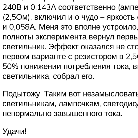
240В и 0,143А соответственно (амп
(2,5Ом), включил и о чудо – яркост
и 0,058А. Меня это вполне устроило
полноты эксперимента вернул первы
светильник. Эффект оказался не сто
первом варианте с резистором в 2,5
50% понижении потребления тока, в
светильника, собрал его.
Подытожу. Таким вот незамысловат
светильникам, лампочкам, светоди
ненормально завышенного тока.
Удачи!