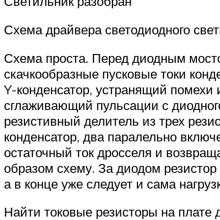
Светильник разобран
Схема драйвера светодиодного све
Схема проста. Перед диодным мос
скачкообразные пусковые токи конд
Y-конденсатор, устранящий помехи и
сглаживающий пульсации с диодного
резистивный делитель из трех рез
конденсатор, два паралельно включ
остаточный ток дросселя и возвращ
образом схему. За диодом резистор
а в конце уже следует и сама нагруз
Найти токовые резисторы на плате д