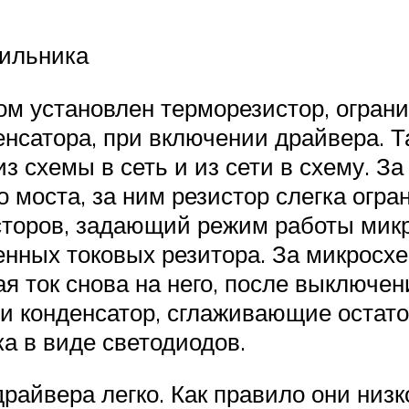
тильника
том установлен терморезистор, огр
енсатора, при включении драйвера. 
з схемы в сеть и из сети в схему. З
 моста, за ним резистор слегка огр
исторов, задающий режим работы ми
енных токовых резитора. За микрос
ая ток снова на него, после выключ
 и конденсатор, сглаживающие остат
ка в виде светодиодов.
райвера легко. Как правило они низк