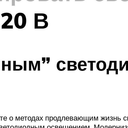
20 В
чным” светод
аете о методах продлевающим жизнь 
 светодиодным освещением. Модерниз