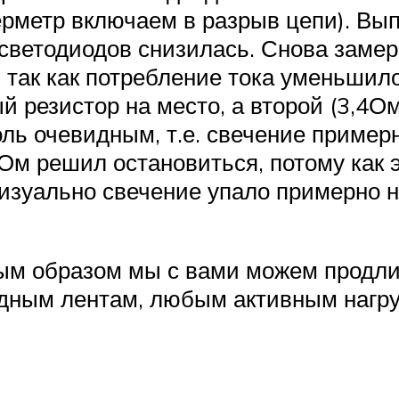
ерметр включаем в разрыв цепи). Вы
ь светодиодов снизилась. Снова заме
, так как потребление тока уменьшило
й резистор на место, а второй (3,4О
ль очевидным, т.е. свечение примерн
Ом решил остановиться, потому как 
изуально свечение упало примерно н
ым образом мы с вами можем продл
одным лентам, любым активным нагр