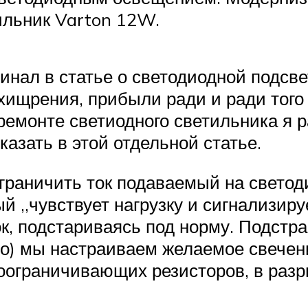
ильник Varton 12W.
нал в статье о светодиодной подсвет
хищрения, прибыли ради и ради того 
ремонте светиодного светильника я ра
казать в этой отдельной статье.
граничить ток подаваемый на светод
й ,,чувствует нагрузку и сигнализиру
ок, подстариваясь под норму. Подстр
о) мы настраиваем желаемое свечени
ограничивающих резисторов, в разр