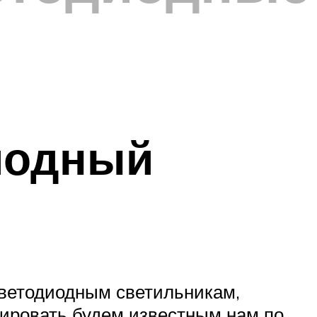
иодный
светодиодным светильникам,
ировать будем известным нам по