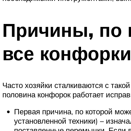
Причины, по 
все конфорк
Часто хозяйки сталкиваются с тако
половина конфорок работает исправн
Первая причина, по которой може
установленной техники) – изнач
поставленные перемычки. Если в