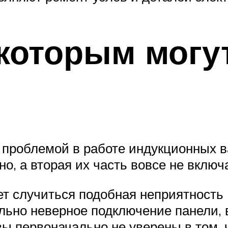
которым могут
и
й проблемой в работе индукционных в
о, а вторая их часть вовсе не включ
т случиться подобная неприятность 
ально неверное подключение панели, 
ы первоначально не уверены в том, 