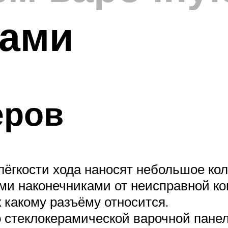
ками
еров
 лёгкости хода наносят небольшое ко
и наконечниками от неисправной ко
 какому разъёму относится.
о стеклокерамической варочной пане