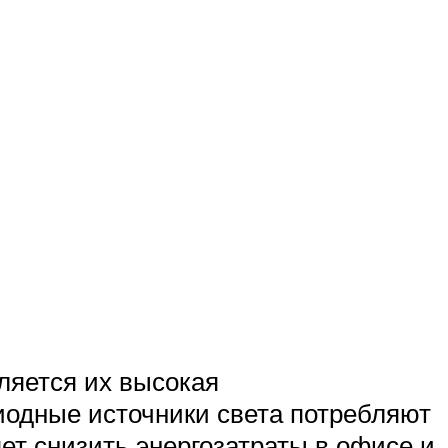
ляется их высокая
иодные источники света потребляют
ет снизить энергозатраты в офисе и