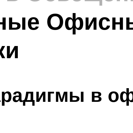
ные Офисн
ки
арадигмы в о