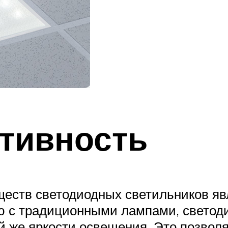
тивность
еств светодиодных светильников яв
ю с традиционными лампами, светод
й же яркости освещения. Это позволя