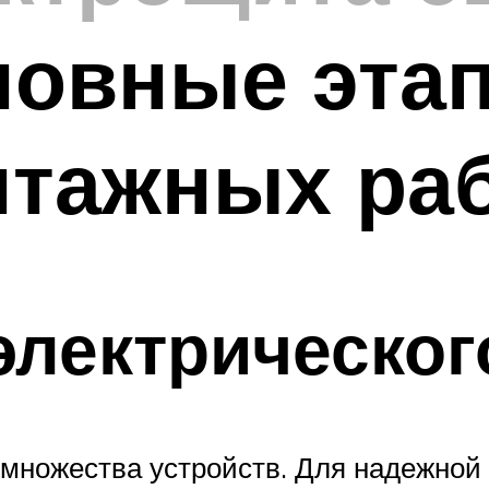
новные эта
нтажных ра
лектрическог
 множества устройств. Для надежной