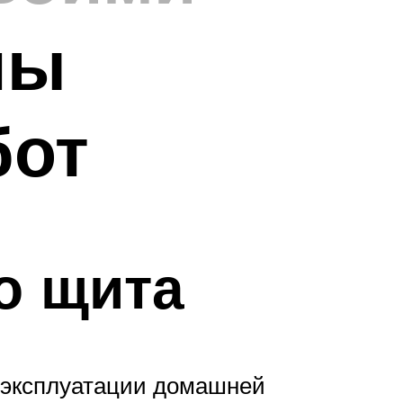
пы
бот
о щита
 эксплуатации домашней