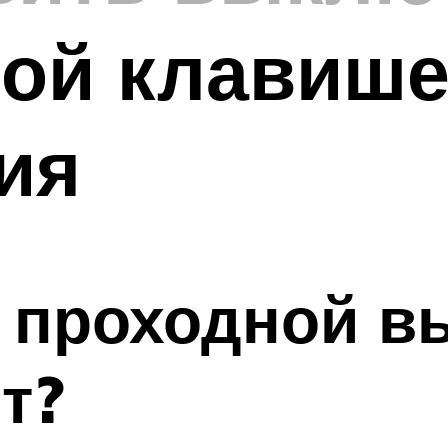
ной клавиш
ия
 проходной в
т?